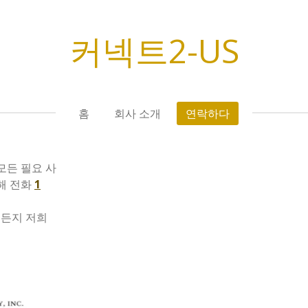
커넥트2-US
홈
회사 소개
연락하다
모든 필요 사
해
전화
1
든지 저희