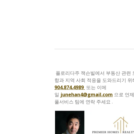
Skip
to
main
content
플로리다주 잭슨빌에서 부동산 관련 
항과 지역 사회 적응을 도와드리기 위
904.874.4989
또는
이메
일
junehan4@gmail.com
으로
언제
풀서비스 팀에 연락 주세요 .