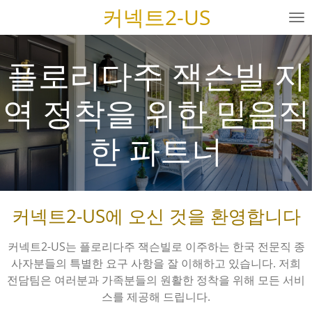
커넥트2-US
Skip
to
main
플로리다주 잭슨빌 지
content
역 정착을 위한 믿음직
한 파트너
커넥트2
-US에 오신 것을 환영합니다
커넥트2-US는 플로리다주 잭슨빌로 이주하는 한국 전문직 종
사자분들의 특별한 요구 사항을 잘 이해하고 있습니다. 저희
전담팀은 여러분과 가족분들의 원활한 정착을 위해 모든 서비
스를 제공해 드립니다.